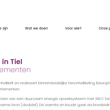
 zijn
Wat we doen
Voor wie?
Onze 
in Tiel
tementen
ikkelt en realiseert binnenstedelijke herontwikkeling, Beursplei
rtementen.
oorzien van een duurzaam energie opweksysteem met WKO. D
arme bron (doublet). De warmte en koude gaat via bronleidi