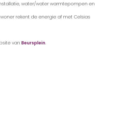
installatie, water/water warmtepompen en
bewoner rekent de energie af met Celsias
bsite van
Beursplein
.