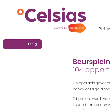
Wie we
Terug
Beursplein 
104 appar
De opdrachtgever ontw
hoogwaardige appa
Dit project wordt v
koude bron en een w