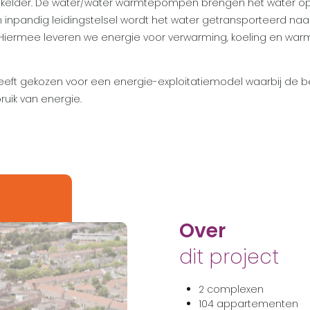
e kelder. De water/water warmtepompen brengen het water op 
 inpandig leidingstelsel wordt het water getransporteerd naar
iermee leveren we energie voor verwarming, koeling en warm
eft gekozen voor een energie-exploitatiemodel waarbij de 
ruik van energie.
Over
dit project
2 complexen
104 appartementen