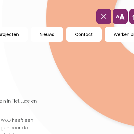
A
A
projecten
Nieuws
Contact
Werken bi
n in Tiel. Luxe en
e WKO heeft een
ngen naar de