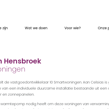
 zijn
Wat we doen
Voor wie?
Onze 
in Hensbroek
oningen
kelt de vastgoedontwikkelaar 10 Smartwoningen. Aan Celsias 
n van een individuele duurzame installatie bestaande uit 
 en zonnepanelen.
e warmtepomp nodig heeft om deze woningen van verwarming