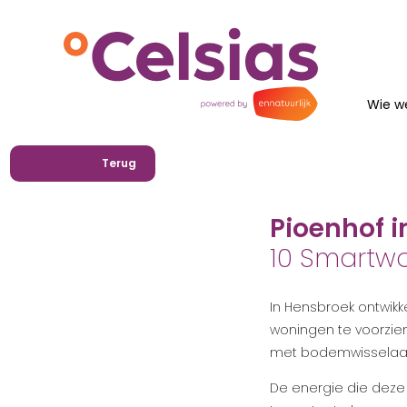
Wie we
Terug
Pioenhof 
10 Smartw
In Hensbroek ontwik
woningen te voorzie
met bodemwisselaar
De energie die dez