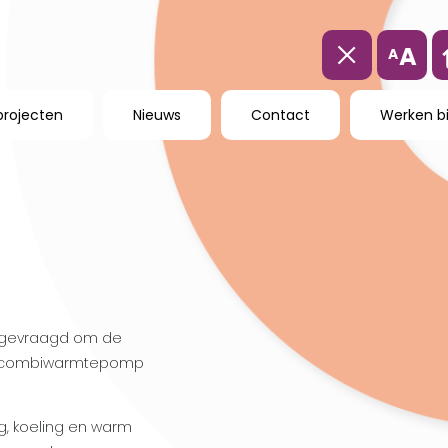
A
A
projecten
Nieuws
Contact
Werken bi
is gevraagd om de
een combiwarmtepomp
, koeling en warm