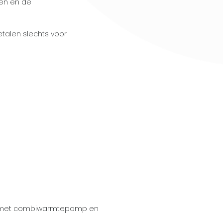
len en de
etalen slechts voor
tie met combiwarmtepomp en