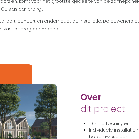
voorzien, komt voor het grootste gedeelte van de zonnepane
Celsias aanbrengt.
nstalleert, beheert en onderhoudt de installatie. De bewoners b
en vast bedrag per maand.
Over
dit project
10 Smartwoningen
Individuele installa
bodemwisselaar