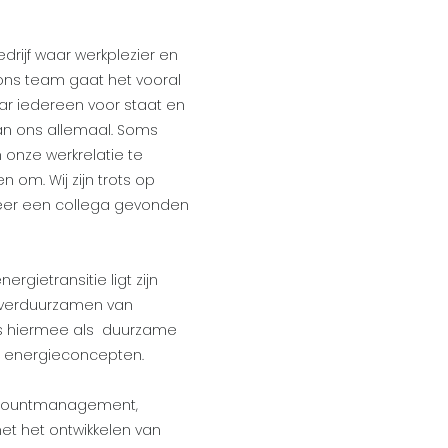
edrijf waar werkplezier en
n ons team gaat het vooral
r iedereen voor staat en
van ons allemaal. Soms
onze werkrelatie te
 om. Wij zijn trots op
weer een collega gevonden
rgietransitie ligt zijn
 verduurzamen van
sias hiermee als duurzame
e energieconcepten.
accountmanagement,
t het ontwikkelen van