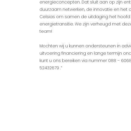
energieconcepten. Dat sluit aan op zijn e
duurzaam netwerken, de innovatie en he
Celsias om samen de uitdaging het hoofd
energietransitie. We zijn verheugd met dez
team!
Mochten wij u kunnen ondersteunen in advies
uitvoering financiering en lange termijn 
kunt u ons bereiken via nummer 088 – 60685
52432679 .”