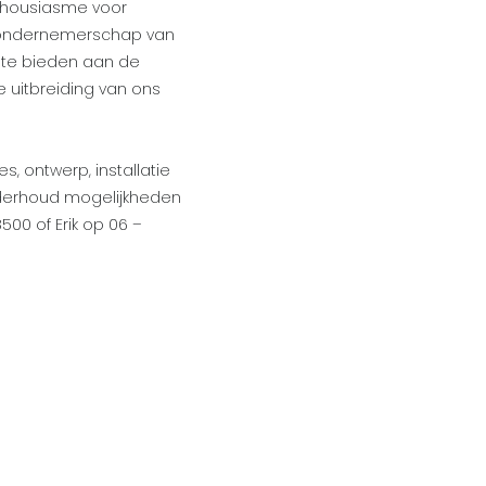
nthousiasme voor
t ondernemerschap van
 te bieden aan de
e uitbreiding van ons
, ontwerp, installatie
onderhoud mogelijkheden
00 of Erik op 06 –