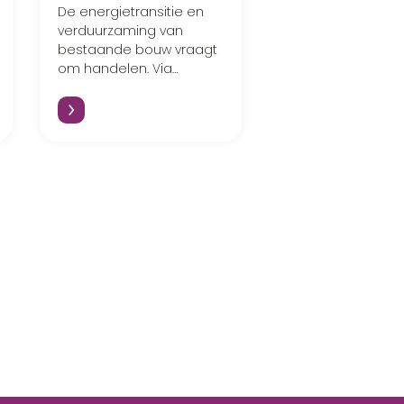
De energietransitie en
verduurzaming van
bestaande bouw vraagt
om handelen. Via
realisatie van duurzame
klimaatoplossingen!