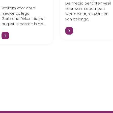
De media berichten veel
Welkom voor onze
over warmtepompen.
nieuwe collega
Wat is waar, relevant en
Gerbrand Dikken die per
van belang?
augustus gestart is als
Warmtepomp als juist
Projectmanager &
alternatief, dat leggen
Ontwikkelaar
we uit.
Energieconcepten.