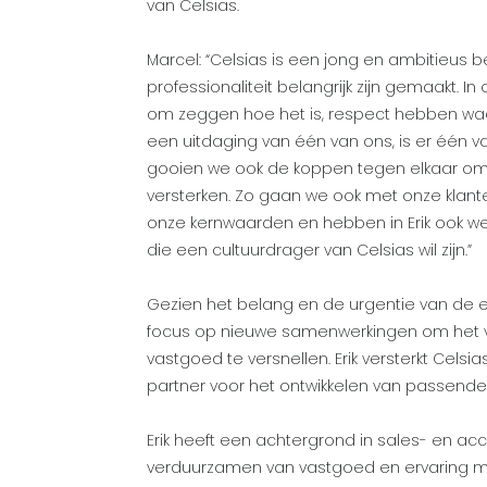
van Celsias.
Marcel: “Celsias is een jong en ambitieus b
professionaliteit belangrijk zijn gemaakt. I
om zeggen hoe het is, respect hebben waa
een uitdaging van één van ons, is er één 
gooien we ook de koppen tegen elkaar om 
versterken. Zo gaan we ook met onze klanten
onze kernwaarden en hebben in Erik ook 
die een cultuurdrager van Celsias wil zijn.”
Gezien het belang en de urgentie van de ene
focus op nieuwe samenwerkingen om het
vastgoed te versnellen. Erik versterkt Cel
partner voor het ontwikkelen van passend
Erik heeft een achtergrond in sales- en 
verduurzamen van vastgoed en ervaring me